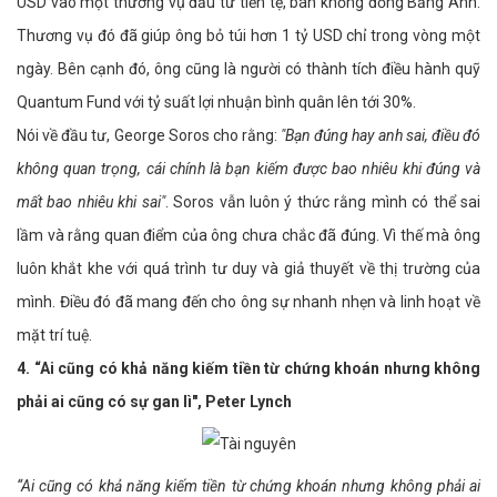
USD vào một thương vụ đầu tư tiền tệ, bán khống đồng Bảng Anh.
Thương vụ đó đã giúp ông bỏ túi hơn 1 tỷ USD chỉ trong vòng một
ngày. Bên cạnh đó, ông cũng là người có thành tích điều hành quỹ
Quantum Fund với tỷ suất lợi nhuận bình quân lên tới 30%.
Nói về đầu tư, George Soros cho rằng:
"Bạn đúng hay anh sai, điều đó
không quan trọng, cái chính là bạn kiếm được bao nhiêu khi đúng và
mất bao nhiêu khi sai"
. Soros vẫn luôn ý thức rằng mình có thể sai
lầm và rằng quan điểm của ông chưa chắc đã đúng. Vì thế mà ông
luôn khắt khe với quá trình tư duy và giả thuyết về thị trường của
mình. Điều đó đã mang đến cho ông sự nhanh nhẹn và linh hoạt về
mặt trí tuệ.
4.
“Ai cũng có khả năng kiếm tiền từ chứng khoán nhưng không
phải ai cũng có sự gan lì​", Peter Lynch
“Ai cũng có khả năng kiếm tiền từ chứng khoán nhưng không phải ai