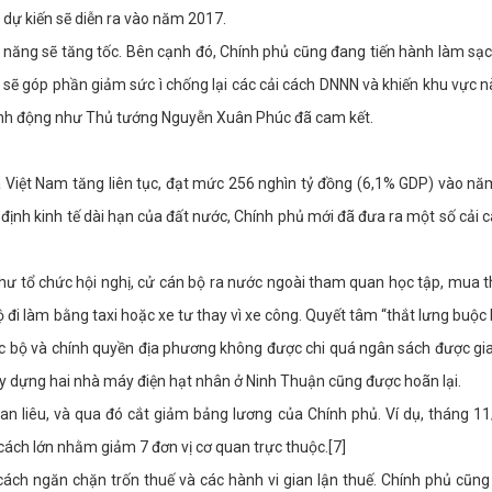
n dự kiến sẽ diễn ra vào năm 2017.
 năng sẽ tăng tốc. Bên cạnh đó, Chính phủ cũng đang tiến hành làm sạ
 sẽ góp phần giảm sức ì chống lại các cải cách DNNN và khiến khu vực n
hành động như Thủ tướng Nguyễn Xuân Phúc đã cam kết.
 Việt Nam tăng liên tục, đạt mức 256 nghìn tỷ đồng (6,1% GDP) vào nă
định kinh tế dài hạn của đất nước, Chính phủ mới đã đưa ra một số cải
như tổ chức hội nghị, cử cán bộ ra nước ngoài tham quan học tập, mua th
đi làm bằng taxi hoặc xe tư thay vì xe công. Quyết tâm “thắt lưng buộc
các bộ và chính quyền địa phương không được chi quá ngân sách được gi
xây dựng hai nhà máy điện hạt nhân ở Ninh Thuận cũng được hoãn lại.
n liêu, và qua đó cắt giảm bảng lương của Chính phủ. Ví dụ, tháng 1
ách lớn nhằm giảm 7 đơn vị cơ quan trực thuộc.[7]
ách ngăn chặn trốn thuế và các hành vi gian lận thuế. Chính phủ cũn