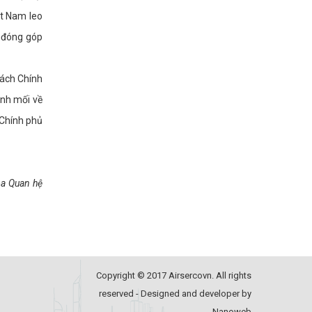
ệt Nam leo
ẽ đóng góp
Cách Chính
anh mối về
 Chính phủ
oa Quan hệ
Copyright © 2017 Airsercovn. All rights
reserved - Designed and developer by
Nanoweb