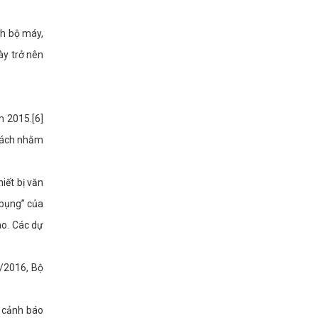
ch bộ máy,
ày trở nên
m 2015.[6]
 cách nhằm
iết bị văn
 bụng” của
ao. Các dự
1/2016, Bộ
g cảnh báo