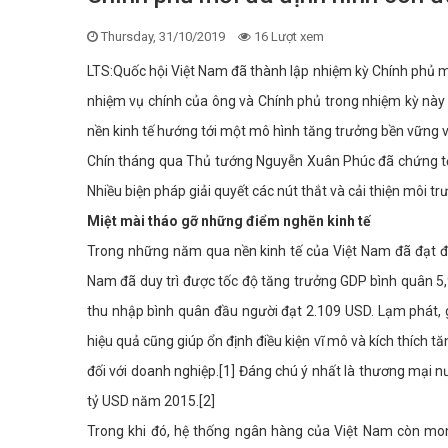
Thursday, 31/10/2019
16 Lượt xem
LTS:Quốc hội Việt Nam đã thành lập nhiệm kỳ Chính phủ
nhiệm vụ chính của ông và Chính phủ trong nhiệm kỳ này l
nền kinh tế hướng tới một mô hình tăng trưởng bền vững 
Chín tháng qua Thủ tướng Nguyễn Xuân Phúc đã chứng tỏ là
Nhiều biện pháp giải quyết các nút thắt và cải thiện môi t
Miệt mài tháo gỡ những điểm nghẽn kinh tế
Trong những năm qua nền kinh tế của Việt Nam đã đạt đư
Nam đã duy trì được tốc độ tăng trưởng GDP bình quân 5
thu nhập bình quân đầu người đạt 2.109 USD. Lạm phát,
hiệu quả cũng giúp ổn định điều kiện vĩ mô và kích thích tă
đối với doanh nghiệp.[1] Đáng chú ý nhất là thương mại 
tỷ USD năm 2015.[2]
Trong khi đó, hệ thống ngân hàng của Việt Nam còn mo