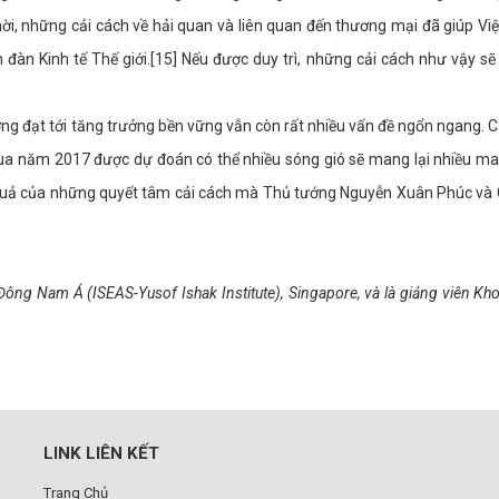
thời, những cải cách về hải quan và liên quan đến thương mại đã giúp Vi
đàn Kinh tế Thế giới.[15] Nếu được duy trì, những cải cách như vậy s
g đạt tới tăng trưởng bền vững vẫn còn rất nhiều vấn đề ngổn ngang. 
 qua năm 2017 được dự đoán có thể nhiều sóng gió sẽ mang lại nhiều m
ệu quả của những quyết tâm cải cách mà Thủ tướng Nguyễn Xuân Phúc và
Đông Nam Á (ISEAS-Yusof Ishak Institute), Singapore, và là giảng viên Kh
LINK LIÊN KẾT
Trang Chủ