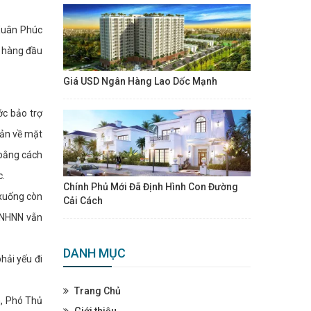
 Xuân Phúc
n hàng đầu
Giá USD Ngân Hàng Lao Dốc Mạnh
c bảo trợ
sản về mặt
 bằng cách
c.
Chính Phủ Mới Đã Định Hình Con Đường
 xuống còn
Cải Cách
 NHNN vẫn
DANH MỤC
hải yếu đi
Trang Chủ
n, Phó Thủ
Giới thiệu