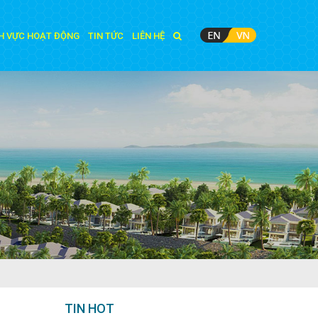
H VỰC HOẠT ĐỘNG
TIN TỨC
LIÊN HỆ
TIN HOT