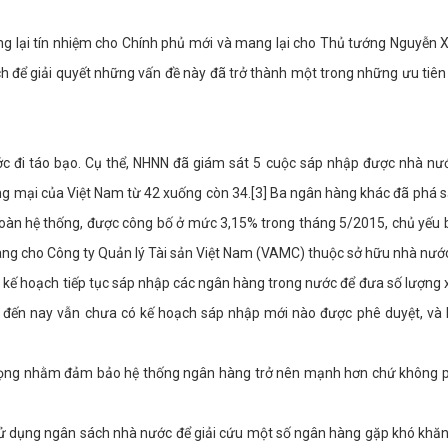
ng lại tín nhiệm cho Chính phủ mới và mang lại cho Thủ tướng Nguyễn
ch để giải quyết những vấn đề này đã trở thành một trong những ưu tiê
 đi táo bạo. Cụ thể, NHNN đã giám sát 5 cuộc sáp nhập được nhà nướ
g mại của Việt Nam từ 42 xuống còn 34.[3] Ba ngân hàng khác đã phá 
toàn hệ thống, được công bố ở mức 3,15% trong tháng 5/2015, chủ yếu
ng cho Công ty Quản lý Tài sản Việt Nam (VAMC) thuộc sở hữu nhà nướ
kế hoạch tiếp tục sáp nhập các ngân hàng trong nước để đưa số lượng
 đến nay vẫn chưa có kế hoạch sáp nhập mới nào được phê duyệt, và
 trọng nhằm đảm bảo hệ thống ngân hàng trở nên mạnh hơn chứ không p
sử dụng ngân sách nhà nước để giải cứu một số ngân hàng gặp khó khă