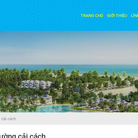
TRANG CHỦ
GIỚI THIỆU
LĨN
 cải cách
đường cải cách