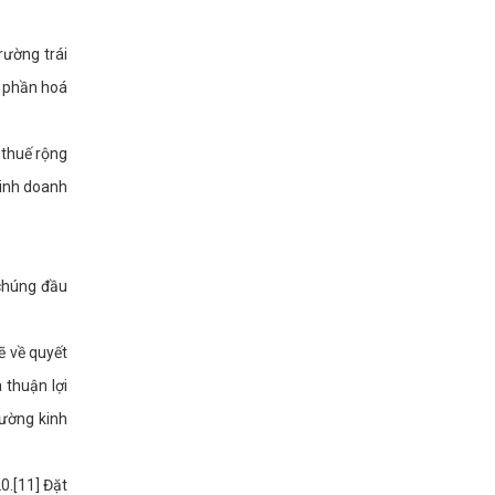
rường trái
ổ phần hoá
 thuế rộng
kinh doanh
 chúng đầu
ẽ về quyết
 thuận lợi
rường kinh
0.[11] Đặt