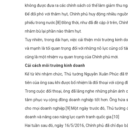
không được đưa ra các chính sách có thể làm giảm thu ng
Để đối phó với thâm hụt, Chính phủ huy động nhiều nguồn tà
phiếu trong nước.[8] Đồng thời, như đã đề cập ở trên, Ch
nhằm bù lại phần nào thâm hụt.
Tuy nhiên, trong dài hạn, việc cải thiện môi trường kinh
và mạnh là tối quan trọng đối với những nỗ lực củng cố tà
cũng là một nhiệm vụ quan trọng của Chính phủ mới.
Cải cách môi trường kinh doanh
Kể từ khi nhậm chức, Thủ tướng Nguyễn Xuân Phúc đã th
tiên của ông sau khi được bổ nhiệm là đối thoại với cộng
Trong cuộc đối thoại, ông đã lắng nghe những phản ánh 
tâm phục vụ cộng đồng doanh nghiệp tốt hơn. Ông hứa sẽ 
cho mọi doanh nghiệp.[9] Một ngày trước đó, Thủ tướng đ
doanh và nâng cao năng lực cạnh tranh quốc gia.[10]
Hai tuần sau đó, ngày 16/5/2016, Chính phủ đã chỉ đạo b