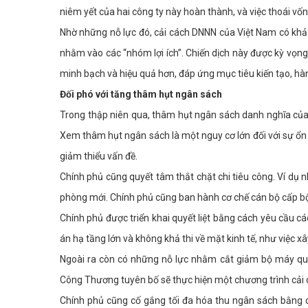
niêm yết của hai công ty này hoàn thành, và việc thoái vố
Nhờ những nỗ lực đó, cải cách DNNN của Việt Nam có khả
nhằm vào các “nhóm lợi ích”. Chiến dịch này được kỳ vọng
minh bạch và hiệu quả hơn, đáp ứng mục tiêu kiến tạo, 
Đối phó với tăng thâm hụt ngân sách
Trong thập niên qua, thâm hụt ngân sách danh nghĩa của
Xem thâm hụt ngân sách là một nguy cơ lớn đối với sự ổn 
giảm thiểu vấn đề.
Chính phủ cũng quyết tâm thắt chặt chi tiêu công. Ví dụ 
phòng mới. Chính phủ cũng ban hành cơ chế cán bộ cấp bộ 
Chính phủ được triển khai quyết liệt bằng cách yêu cầu 
án hạ tầng lớn và không khả thi về mặt kinh tế, như việc 
Ngoài ra còn có những nỗ lực nhằm cắt giảm bộ máy qua
Công Thương tuyên bố sẽ thực hiện một chương trình cải c
Chính phủ cũng cố gắng tối đa hóa thu ngân sách bằng c