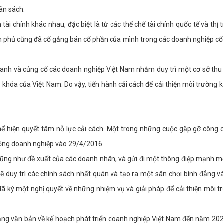
ân sách.
i chính khác nhau, đặc biệt là từ các thể chế tài chính quốc tế và thị t
ính phủ cũng đã cố gắng bán cổ phần của mình trong các doanh nghiệp c
 doanh và củng cố các doanh nghiệp Việt Nam nhằm duy trì một cơ sở thu
i khóa của Việt Nam. Do vậy, tiến hành cải cách để cải thiện môi trường 
ể hiện quyết tâm nỗ lực cải cách. Một trong những cuộc gặp gỡ công
 đồng doanh nghiệp vào 29/4/2016.
cũng như đề xuất của các doanh nhân, và gửi đi một thông điệp mạnh m
duy trì các chính sách nhất quán và tạo ra một sân chơi bình đẳng và
ã ký một nghị quyết về những nhiệm vụ và giải pháp để cải thiện môi t
ằng văn bản về kế hoạch phát triển doanh nghiệp Việt Nam đến năm 202