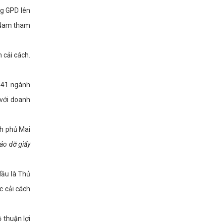
ng GPD lên
t Nam tham
 cải cách.
m 41 ngành
 với doanh
nh phủ Mai
háo dỡ giấy
đầu là Thủ
c cải cách
 thuận lợi