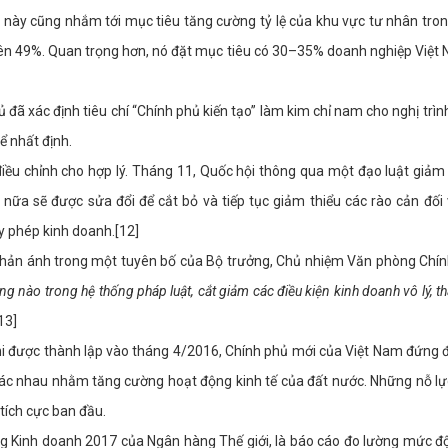
 này cũng nhắm tới mục tiêu tăng cường tỷ lệ của khu vực tư nhân tro
i lên 49%. Quan trọng hơn, nó đặt mục tiêu có 30–35% doanh nghiệp Việ
ã xác định tiêu chí “Chính phủ kiến tạo” làm kim chỉ nam cho nghị trình
ể nhất định.
 điều chỉnh cho hợp lý. Tháng 11, Quốc hội thông qua một đạo luật giả
 nữa sẽ được sửa đổi để cắt bỏ và tiếp tục giảm thiểu các rào cản đối
y phép kinh doanh.[12]
 phản ánh trong một tuyên bố của Bộ trưởng, Chủ nhiệm Văn phòng Chí
ng nào trong hệ thống pháp luật, cắt giảm các điều kiện kinh doanh vô lý, t
[13]
khi được thành lập vào tháng 4/2016, Chính phủ mới của Việt Nam đứng 
ác nhau nhằm tăng cường hoạt động kinh tế của đất nước. Những nỗ lự
tích cực ban đầu.
ng Kinh doanh 2017 của Ngân hàng Thế giới, là báo cáo đo lường mức độ