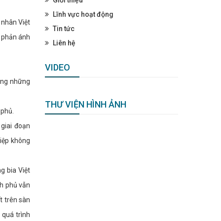
Lĩnh vực hoạt động
 nhân Việt
Tin tức
ẽ phản ánh
Liên hệ
VIDEO
rong những
.
THƯ VIỆN HÌNH ẢNH
 phủ.
giai đoạn
hiệp không
g bia Việt
nh phủ vẫn
t trên sàn
 quá trình