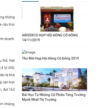
rong những
i cấu trúc
AIRSERCO HỌP HỘI ĐỒNG CỔ ĐÔNG
inh doanh.
14/11/2019
Thư Mời Họp Hội Đồng Cổ Đông 2019
 thể, Việt
,4 tỷ USD,
iền tệ khá
iếp cận hơn
m, đạt 162
Bài Học Từ Những Cổ Phiếu Tăng Trưởng
Mạnh Nhất Thị Trường
am nhũng;