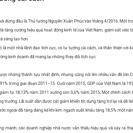
 mới đứng đầu là Thủ tướng Nguyễn Xuân Phúc vào tháng 4/2016. Một t
à tăng cường hiệu quả hoạt động kinh tế của Việt Nam, giám sát việc tá
và sáng tạo hơn.
 một nhà lãnh đạo tích cực, có tư tưởng cải cách, và thân thiện với k
rường kinh doanh đã mang lại những thay đổi tích cực.
ợc những thành tựu nhất định, nhưng cũng nổi lên nhiều vấn đề lớn.Cụ
,91% trong giai đoạn 2011–15. Cuối năm 2015, GDP của Việt Nam là 193
 giảm từ 18,13% năm 2011 xuống còn 0,6% năm 2015; Một chính sách t
ng trưởng. Lãi suất dần được cắt giảm khiến tín dụng tăng trở lại và dễ t
nước ngoài đã tăng đáng kể khi kim ngạch xuất khẩu tăng 18,5% một nă
ng manh; các doanh nghiệp nhà nước vẫn thiếu hiệu quả và xảy ra th