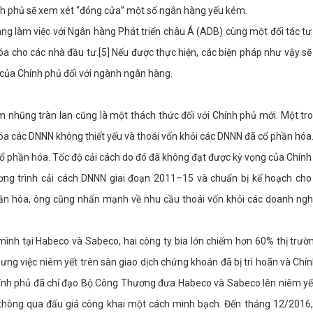
nh phủ sẽ xem xét “đóng cửa” một số ngân hàng yếu kém.
ng làm việc với Ngân hàng Phát triển châu Á (ADB) cùng một đối tác tư
 cho các nhà đầu tư.[5] Nếu được thực hiện, các biện pháp như vậy s
 của Chính phủ đối với ngành ngân hàng.
m nhũng tràn lan cũng là một thách thức đối với Chính phủ mới. Một t
hóa các DNNN không thiết yếu và thoái vốn khỏi các DNNN đã cổ phần hóa
 phần hóa. Tốc độ cải cách do đó đã không đạt được kỳ vọng của Chính
ng trình cải cách DNNN giai đoạn 2011–15 và chuẩn bị kế hoạch cho 
hần hóa, ông cũng nhấn mạnh về nhu cầu thoái vốn khỏi các doanh ng
ình tại Habeco và Sabeco, hai công ty bia lớn chiếm hơn 60% thị trườn
g việc niêm yết trên sàn giao dịch chứng khoán đã bị trì hoãn và Chí
Chính phủ đã chỉ đạo Bộ Công Thương đưa Habeco và Sabeco lên niêm yế
thông qua đấu giá công khai một cách minh bạch. Đến tháng 12/2016,