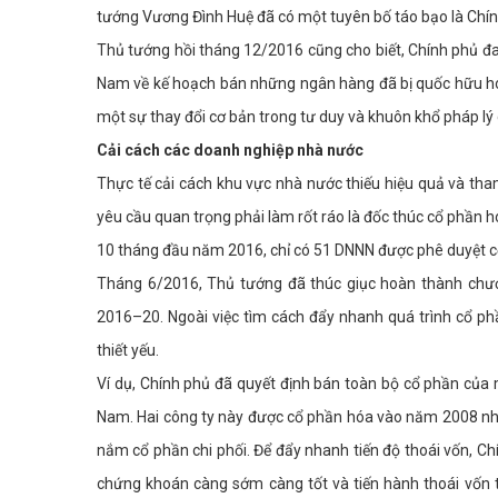
tướng Vương Đình Huệ đã có một tuyên bố táo bạo là Chí
Thủ tướng hồi tháng 12/2016 cũng cho biết, Chính phủ đa
Nam về kế hoạch bán những ngân hàng đã bị quốc hữu hóa
một sự thay đổi cơ bản trong tư duy và khuôn khổ pháp lý
Cải cách các doanh nghiệp nhà nước
Thực tế cải cách khu vực nhà nước thiếu hiệu quả và tha
yêu cầu quan trọng phải làm rốt ráo là đốc thúc cổ phần 
10 tháng đầu năm 2016, chỉ có 51 DNNN được phê duyệt cổ
Tháng 6/2016, Thủ tướng đã thúc giục hoàn thành chươ
2016–20. Ngoài việc tìm cách đẩy nhanh quá trình cổ p
thiết yếu.
Ví dụ, Chính phủ đã quyết định bán toàn bộ cổ phần của m
Nam. Hai công ty này được cổ phần hóa vào năm 2008 nhưn
nắm cổ phần chi phối. Để đẩy nhanh tiến độ thoái vốn, 
chứng khoán càng sớm càng tốt và tiến hành thoái vốn 