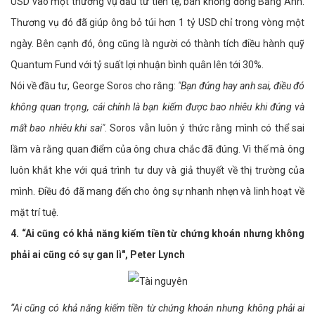
USD vào một thương vụ đầu tư tiền tệ, bán khống đồng Bảng Anh.
Thương vụ đó đã giúp ông bỏ túi hơn 1 tỷ USD chỉ trong vòng một
ngày. Bên cạnh đó, ông cũng là người có thành tích điều hành quỹ
Quantum Fund với tỷ suất lợi nhuận bình quân lên tới 30%.
Nói về đầu tư, George Soros cho rằng:
"Bạn đúng hay anh sai, điều đó
không quan trọng, cái chính là bạn kiếm được bao nhiêu khi đúng và
mất bao nhiêu khi sai"
. Soros vẫn luôn ý thức rằng mình có thể sai
lầm và rằng quan điểm của ông chưa chắc đã đúng. Vì thế mà ông
luôn khắt khe với quá trình tư duy và giả thuyết về thị trường của
mình. Điều đó đã mang đến cho ông sự nhanh nhẹn và linh hoạt về
mặt trí tuệ.
4.
“Ai cũng có khả năng kiếm tiền từ chứng khoán nhưng không
phải ai cũng có sự gan lì​", Peter Lynch
“Ai cũng có khả năng kiếm tiền từ chứng khoán nhưng không phải ai