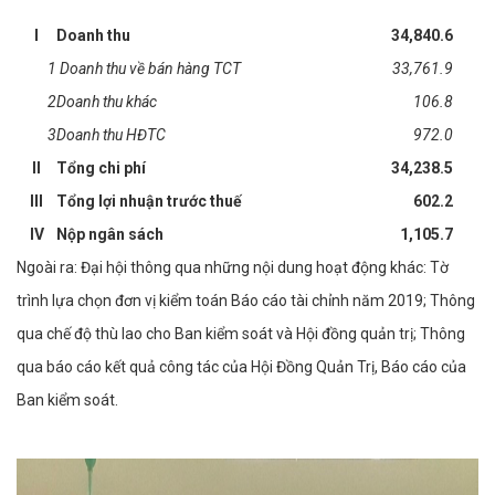
I
Doanh thu
34,840.6
1
Doanh thu về bán hàng TCT
33,761.9
2
Doanh thu khác
106.8
3
Doanh thu HĐTC
972.0
II
Tổng chi phí
34,238.5
III
Tổng lợi nhuận trước thuế
602.2
IV
Nộp ngân sách
1,105.7
Ngoài ra: Đại hội thông qua những nội dung hoạt động khác: Tờ
trình lựa chọn đơn vị kiểm toán Báo cáo tài chỉnh năm 2019; Thông
qua chế độ thù lao cho Ban kiểm soát và Hội đồng quản trị; Thông
qua báo cáo kết quả công tác của Hội Đồng Quản Trị, Báo cáo của
Ban kiểm soát.