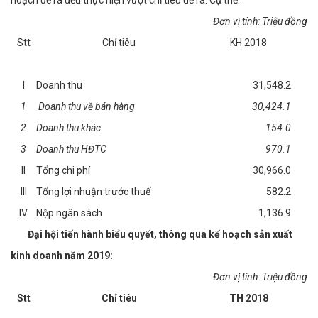
hoạch đề ra đều thực hiện vượt chỉ tiêu đề ra. Cụ thể:
Đơn vị tính: Triệu đồng
Stt
Chỉ tiêu
KH 2018
I
Doanh thu
31,548.2
1
Doanh thu về bán hàng
30,424.1
2
Doanh thu khác
154.0
3
Doanh thu HĐTC
970.1
II
Tổng chi phí
30,966.0
III
Tổng lợi nhuận trước thuế
582.2
IV
Nộp ngân sách
1,136.9
Đại hội tiến hành biểu quyết, thông qua kế hoạch sản xuất
kinh doanh năm 2019:
Đơn vị tính: Triệu đồng
Stt
Chỉ tiêu
TH 2018